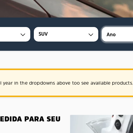
SUV
l year in the dropdowns above too see available products
MEDIDA PARA SEU