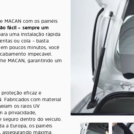
he MACAN com os painéis
ção fácil – sempre um
para uma instalação rápida
entas ou cola – basta
e em poucos minutos, você
acabamento impecável.
sche MACAN, garantindo um
 proteção eficaz e
N. Fabricados com material
queiam os raios UV
m a privacidade,
 seguro dentro do veículo.
a a Europa, os painéis
ÜV, assegurando máxima