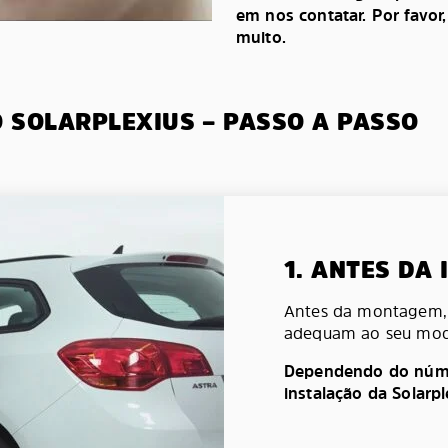
em nos contatar. Por favor
muito.
O SOLARPLEXIUS – PASSO A PASSO
1. ANTES DA
Antes da montagem, v
adequam ao seu mod
Dependendo do númer
instalação da Solarp