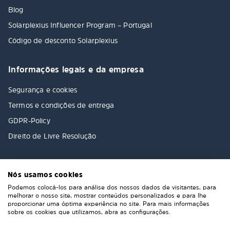
Blog
Solarplexius Influencer Program – Portugal
Código de desconto Solarplexius
Informações legais e da empresa
Segurança e cookies
Termos e condições de entrega
GDPR-Policy
Direito de Livre Resolução
Nós usamos cookies
Podemos colocá-los para análise dos nossos dados de visitantes, para
melhorar o nosso site, mostrar conteúdos personalizados e para lhe
proporcionar uma óptima experiência no site. Para mais informações
sobre os cookies que utilizamos, abra as configurações.