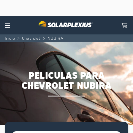
Skip to content
Menu
Início
>
Chevrolet
>
NUBIRA
PELICULAS PARA
CHEVROLET NUBIRA