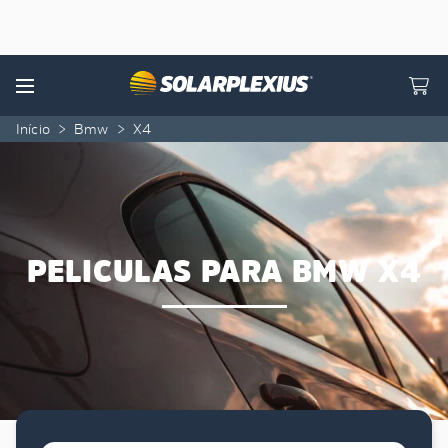
Skip to content
Menu
Início
>
Bmw
>
X4
PELICULAS PARA BMW X4