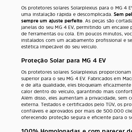
Os protetores solares Solarplexius para o MG 4 
uma instalação rápida e descomplicada.
Sem pelí
sempre um ajuste perfeito
. As peças são corta
janelas do seu MG 4 EV, permitindo um encaixe 
de ferramentas ou cola. Em poucos minutos, você
instalados com um acabamento profissional e 
estética impecável do seu veículo.
Proteção Solar para MG 4 EV
Os protetores solares Solarplexius proporciona
superior para o seu MG 4 EV. Fabricados em Mac
e de alta qualidade, eles bloqueiam eficazmente
calor dentro do veículo, garantindo mais confort
Além disso, eles aumentam a privacidade, sem c
externa. Testados e certificados pelo TÜV, os pro
confiáveis e aprovados por mais de 500.000 cli
oferecendo proteção segura e eficiente para o s
100% Homologadas e com parecer d