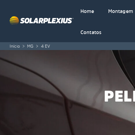
Skip to content
Home
Montagem
Contatos
Início
>
MG
>
4 EV
PEL