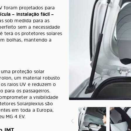
EV foram projetados para
cula – instalação fácil –
das sob medida para as
perfeito sem a necessidade
 terá os protetores solares
sem bolhas, mantendo a
m uma proteção solar
rolon, um material robusto
 os raios UV e reduzem o
o para os passageiros.
omprometer a visibilidade
tetores Solarplexius são
entes em toda a Europa,
eu MG 4 EV.
o IMT