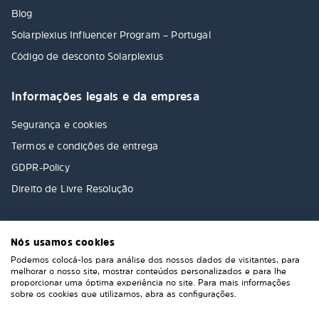
Blog
Solarplexius Influencer Program – Portugal
Código de desconto Solarplexius
Informações legais e da empresa
Segurança e cookies
Termos e condições de entrega
GDPR-Policy
Direito de Livre Resolução
Nós usamos cookies
Podemos colocá-los para análise dos nossos dados de visitantes, para
melhorar o nosso site, mostrar conteúdos personalizados e para lhe
proporcionar uma óptima experiência no site. Para mais informações
sobre os cookies que utilizamos, abra as configurações.