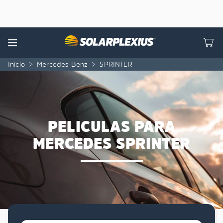
Skip to content
Menu
Início
>
Mercedes-Benz
>
SPRINTER
PELICULAS PARA
MERCEDES SPRINTER